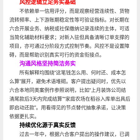
风控逻辑立足务实基础
不依赖单一信用评分，而是观察经营连续性、货物
流转频率、上下游账期稳定性等可验证指标。对长期在
六合开展业务、纳税或社保缴纳记录连续的主体，可适
当简化辅助材料要求；对新入驻但具备清晰订单支撑的
项目，亦可通过分阶段方式控制节奏。风控不是设置障
碍，而是帮助识别真实可行的资金衔接点。
沟通风格坚持简洁务实
所有解释均围绕“这笔钱怎么用、何时还、成本怎
么算”展开，避免术语堆砌。客户提出疑问时，优先以
六合本地同类案例作参照说明，比如“上月装饰公司结
清尾款后3天内完成结算”“家庭农场在稻谷入库单出具后
即启动还款”。用看得见的节点替代抽象承诺，让决策
依据更扎实。
持续优化源于真实反馈
过去一年中，根据六合客户提出的操作建议，已调