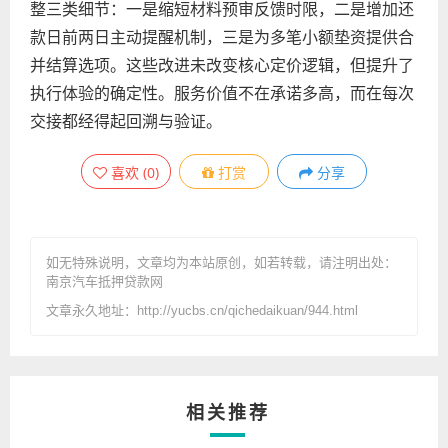
整三类细节：一是缩短材料预审反馈时限，二是增加还
款日前两日主动提醒机制，三是为多笔小额垫资提供合
并结算选项。这些改进未改变核心定价逻辑，但提升了
执行体验的确定性。服务价值不在承诺多高，而在每次
交接都经得起回溯与验证。
喜欢
(
0
)
打赏
分享
如无特殊说明，文章均为本站原创
，如若转载，请注明出处：
南京汽车抵押贷款网
文章永久地址：http://yucbs.cn/qichedaikuan/944.html
相关推荐